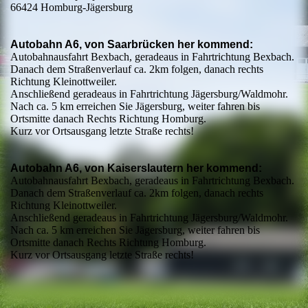
66424 Homburg-Jägersburg
Autobahn A6, von Saarbrücken her kommend:
Autobahnausfahrt Bexbach, geradeaus in Fahrtrichtung Bexbach.
Danach dem Straßenverlauf ca. 2km folgen, danach rechts
Richtung Kleinottweiler.
Anschließend geradeaus in Fahrtrichtung Jägersburg/Waldmohr.
Nach ca. 5 km erreichen Sie Jägersburg, weiter fahren bis
Ortsmitte danach Rechts Richtung Homburg.
Kurz vor Ortsausgang letzte Straße rechts!
Autobahn A6, von Kaiserslautern her kommend:
Autobahnausfahrt Bexbach, geradeaus in Fahrtrichtung Bexbach.
Danach dem Straßenverlauf ca. 2km folgen, danach rechts
Richtung Kleinottweiler.
Anschließend geradeaus in Fahrtrichtung Jägersburg/Waldmohr.
Nach ca. 5 km erreichen Sie Jägersburg, weiter fahren bis
Ortsmitte danach Rechts Richtung Homburg.
Kurz vor Ortsausgang letzte Straße rechts!