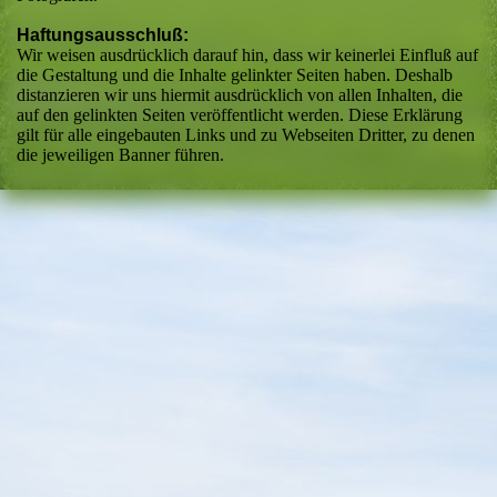
Haftungsausschluß:
Wir weisen ausdrücklich darauf hin, dass wir keinerlei Einfluß auf
die Gestaltung und die Inhalte gelinkter Seiten haben. Deshalb
distanzieren wir uns hiermit ausdrücklich von allen Inhalten, die
auf den gelinkten Seiten veröffentlicht werden. Diese Erklärung
gilt für alle eingebauten Links und zu Webseiten Dritter, zu denen
die jeweiligen Banner führen.