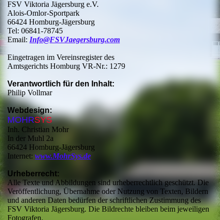
FSV Viktoria Jägersburg e.V.
Alois-Omlor-Sportpark
66424 Homburg-Jägersburg
Tel: 06841-78745
Email:
Info@FSVJaegersburg.com
Eingetragen im Vereinsregister des
Amtsgerichts Homburg VR-Nr.: 1279
Verantwortlich für den Inhalt:
Philip Vollmar
Webdesign:
MOHR
SYS
Inh. Christian Mohr
In der Muhl 2a
66424 Homburg-Jägersburg
Internet:
www.MohrSys.de
Urheberrecht:
Alle Texte und Abbildungen sind urheberrechtlich geschützt. Die
Veröffentlichung, Übernahme oder Nutzung von Texten, Bildern
und anderen Daten bedürfen der schriftlichen Zustimmung des
FSV Viktoria Jägersburg. Die Bildrechte bleiben beim jeweiligen
Fotografen.